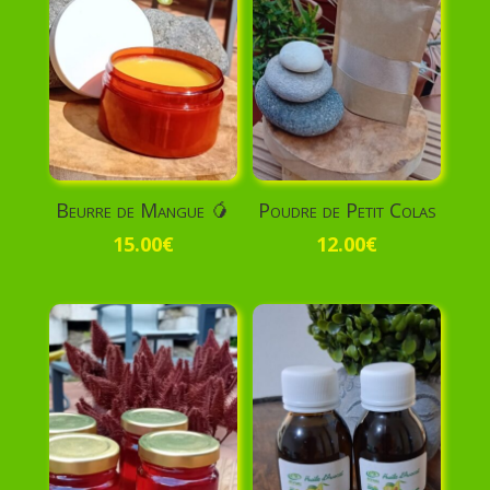
Beurre de Mangue 🥭
Poudre de Petit Colas
15.00
€
12.00
€