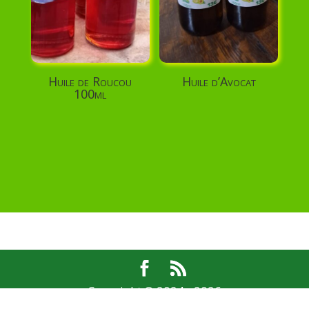
Huile de Roucou
Huile d’Avocat
100ml
Copyright © 2024 - 2026
Revival
|
Développé par
Jahmos