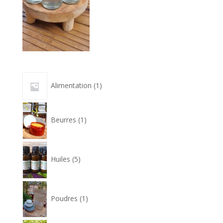
1
Alimentation
1
produit
1
produit
Beurres
1
5
produits
Huiles
5
1
produit
Poudres
1