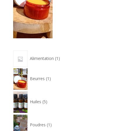
1
Alimentation
1
produit
1
produit
Beurres
1
5
produits
Huiles
5
1
produit
Poudres
1