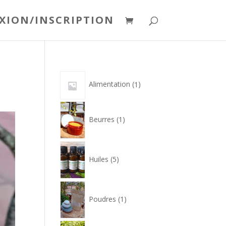
XION/INSCRIPTION
1
Alimentation
1
produit
1
produit
Beurres
1
5
produits
Huiles
5
1
produit
Poudres
1
1